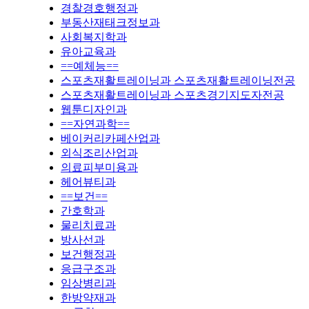
경찰경호행정과
부동산재태크정보과
사회복지학과
유아교육과
==예체능==
스포츠재활트레이닝과 스포츠재활트레이닝전공
스포츠재활트레이닝과 스포츠경기지도자전공
웹툰디자인과
==자연과학==
베이커리카페산업과
외식조리산업과
의료피부미용과
헤어뷰티과
==보건==
간호학과
물리치료과
방사선과
보건행정과
응급구조과
임상병리과
한방약재과