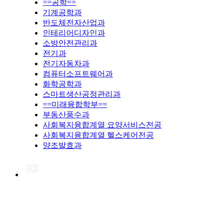
==공학==
기계공학과
반도체전자산업과
인테리어디자인과
소방안전관리과
전기과
전기자동차과
컴퓨터소프트웨어과
화학공학과
스마트생산공정관리과
==미래융합학부==
부동산풍수과
사회복지융합계열 요양서비스전공
사회복지융합계열 헬스케어전공
양조발효과