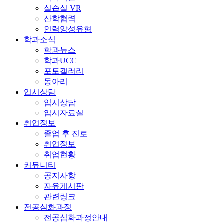
실습실 VR
산학협력
인력양성유형
학과소식
학과뉴스
학과UCC
포토갤러리
동아리
입시상담
입시상담
입시자료실
취업정보
졸업 후 진로
취업정보
취업현황
커뮤니티
공지사항
자유게시판
관련링크
전공심화과정
전공심화과정안내