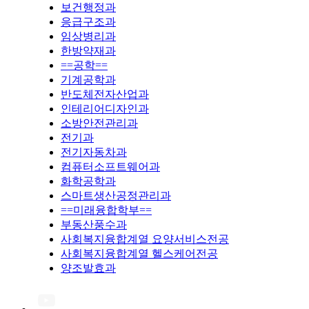
보건행정과
응급구조과
임상병리과
한방약재과
==공학==
기계공학과
반도체전자산업과
인테리어디자인과
소방안전관리과
전기과
전기자동차과
컴퓨터소프트웨어과
화학공학과
스마트생산공정관리과
==미래융합학부==
부동산풍수과
사회복지융합계열 요양서비스전공
사회복지융합계열 헬스케어전공
양조발효과