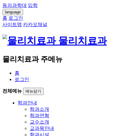
동의과학대
입학
language
홈
로그인
사이트맵
카카오채널
물리치료과
물리치료과 주메뉴
홈
로그인
전체메뉴
메뉴닫기
학과안내
학과소개
학과연혁
교수소개
교과목안내
학과시설