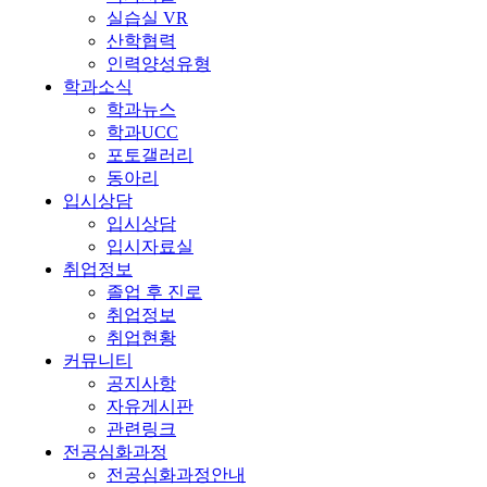
실습실 VR
산학협력
인력양성유형
학과소식
학과뉴스
학과UCC
포토갤러리
동아리
입시상담
입시상담
입시자료실
취업정보
졸업 후 진로
취업정보
취업현황
커뮤니티
공지사항
자유게시판
관련링크
전공심화과정
전공심화과정안내