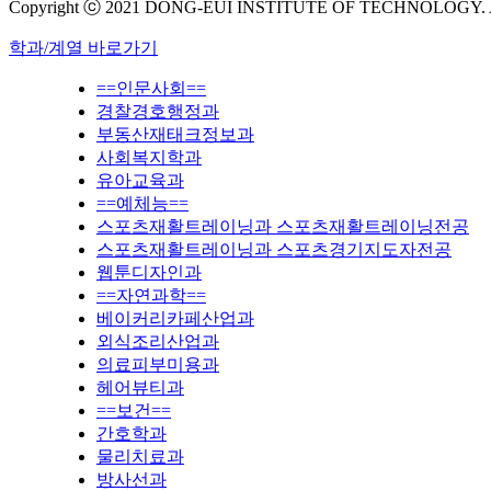
Copyright ⓒ 2021 DONG-EUI INSTITUTE OF TECHNOLOGY.
학과/계열 바로가기
==인문사회==
경찰경호행정과
부동산재태크정보과
사회복지학과
유아교육과
==예체능==
스포츠재활트레이닝과 스포츠재활트레이닝전공
스포츠재활트레이닝과 스포츠경기지도자전공
웹툰디자인과
==자연과학==
베이커리카페산업과
외식조리산업과
의료피부미용과
헤어뷰티과
==보건==
간호학과
물리치료과
방사선과