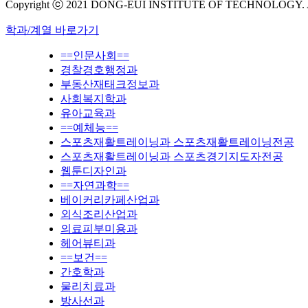
Copyright ⓒ 2021 DONG-EUI INSTITUTE OF TECHNOLOGY.
학과/계열 바로가기
==인문사회==
경찰경호행정과
부동산재태크정보과
사회복지학과
유아교육과
==예체능==
스포츠재활트레이닝과 스포츠재활트레이닝전공
스포츠재활트레이닝과 스포츠경기지도자전공
웹툰디자인과
==자연과학==
베이커리카페산업과
외식조리산업과
의료피부미용과
헤어뷰티과
==보건==
간호학과
물리치료과
방사선과