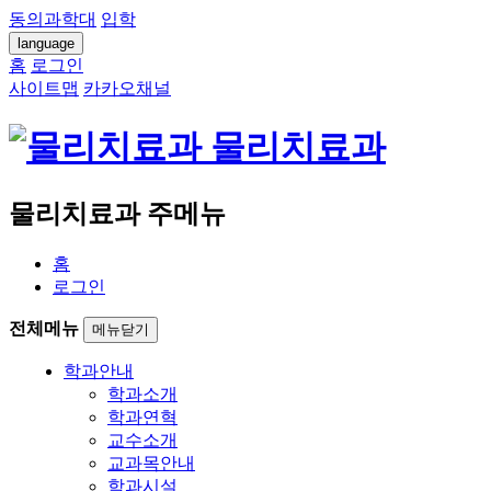
동의과학대
입학
language
홈
로그인
사이트맵
카카오채널
물리치료과
물리치료과 주메뉴
홈
로그인
전체메뉴
메뉴닫기
학과안내
학과소개
학과연혁
교수소개
교과목안내
학과시설