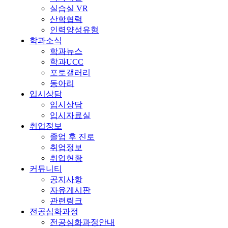
실습실 VR
산학협력
인력양성유형
학과소식
학과뉴스
학과UCC
포토갤러리
동아리
입시상담
입시상담
입시자료실
취업정보
졸업 후 진로
취업정보
취업현황
커뮤니티
공지사항
자유게시판
관련링크
전공심화과정
전공심화과정안내