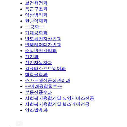
보건행정과
응급구조과
임상병리과
한방약재과
==공학==
기계공학과
반도체전자산업과
인테리어디자인과
소방안전관리과
전기과
전기자동차과
컴퓨터소프트웨어과
화학공학과
스마트생산공정관리과
==미래융합학부==
부동산풍수과
사회복지융합계열 요양서비스전공
사회복지융합계열 헬스케어전공
양조발효과