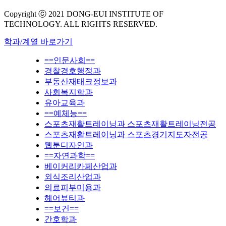
Copyright ⓒ 2021 DONG-EUI INSTITUTE OF
TECHNOLOGY. ALL RIGHTS RESERVED.
학과/계열 바로가기
==인문사회==
경찰경호행정과
부동산재태크정보과
사회복지학과
유아교육과
==예체능==
스포츠재활트레이닝과 스포츠재활트레이닝전공
스포츠재활트레이닝과 스포츠경기지도자전공
웹툰디자인과
==자연과학==
베이커리카페산업과
외식조리산업과
의료피부미용과
헤어뷰티과
==보건==
간호학과