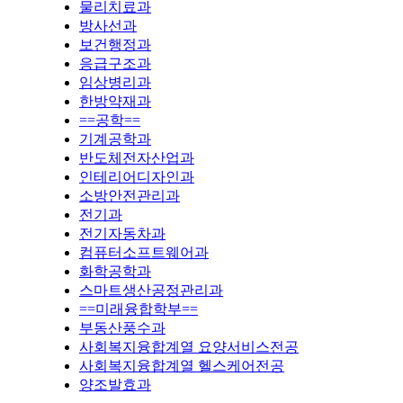
물리치료과
방사선과
보건행정과
응급구조과
임상병리과
한방약재과
==공학==
기계공학과
반도체전자산업과
인테리어디자인과
소방안전관리과
전기과
전기자동차과
컴퓨터소프트웨어과
화학공학과
스마트생산공정관리과
==미래융합학부==
부동산풍수과
사회복지융합계열 요양서비스전공
사회복지융합계열 헬스케어전공
양조발효과