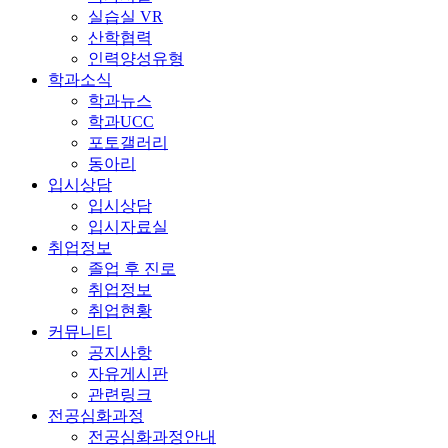
실습실 VR
산학협력
인력양성유형
학과소식
학과뉴스
학과UCC
포토갤러리
동아리
입시상담
입시상담
입시자료실
취업정보
졸업 후 진로
취업정보
취업현황
커뮤니티
공지사항
자유게시판
관련링크
전공심화과정
전공심화과정안내