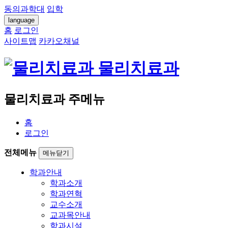
동의과학대
입학
language
홈
로그인
사이트맵
카카오채널
물리치료과
물리치료과 주메뉴
홈
로그인
전체메뉴
메뉴닫기
학과안내
학과소개
학과연혁
교수소개
교과목안내
학과시설