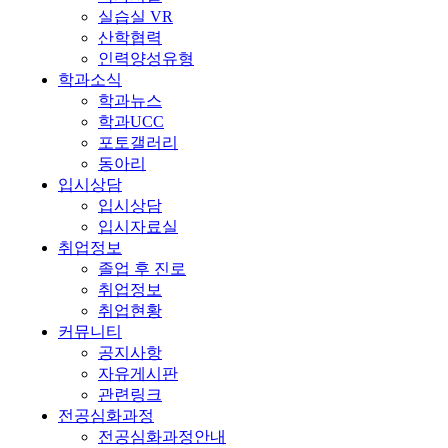
실습실 VR
산학협력
인력양성유형
학과소식
학과뉴스
학과UCC
포토갤러리
동아리
입시상담
입시상담
입시자료실
취업정보
졸업 후 진로
취업정보
취업현황
커뮤니티
공지사항
자유게시판
관련링크
전공심화과정
전공심화과정안내