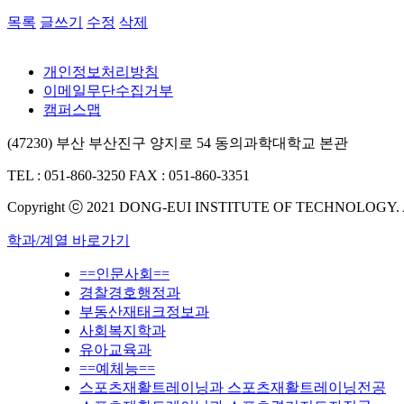
목록
글쓰기
수정
삭제
개인정보처리방침
이메일무단수집거부
캠퍼스맵
(47230) 부산 부산진구 양지로 54 동의과학대학교 본관
TEL : 051-860-3250
FAX : 051-860-3351
Copyright ⓒ 2021 DONG-EUI INSTITUTE OF TECHNOLOGY.
학과/계열 바로가기
==인문사회==
경찰경호행정과
부동산재태크정보과
사회복지학과
유아교육과
==예체능==
스포츠재활트레이닝과 스포츠재활트레이닝전공