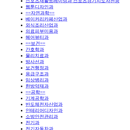
스포츠재활트레이닝과 스포츠경기지도자전공
웹툰디자인과
==자연과학==
베이커리카페산업과
외식조리산업과
의료피부미용과
헤어뷰티과
==보건==
간호학과
물리치료과
방사선과
보건행정과
응급구조과
임상병리과
한방약재과
==공학==
기계공학과
반도체전자산업과
인테리어디자인과
소방안전관리과
전기과
전기자동차과