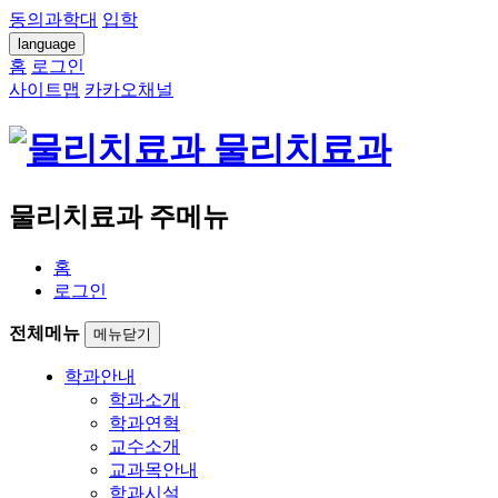
동의과학대
입학
language
홈
로그인
사이트맵
카카오채널
물리치료과
물리치료과 주메뉴
홈
로그인
전체메뉴
메뉴닫기
학과안내
학과소개
학과연혁
교수소개
교과목안내
학과시설