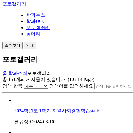
포토갤러리
학과뉴스
학과UCC
포토갤러리
동아리
즐겨찾기
인쇄
포토갤러리
홈
학과소식
포토갤러리
총
151
개의 게시물이 있습니다.
(
10
/
13
Page)
검색 항목
검색어를 입력하세요
2024학년도 1학기 지역사회경험학습start~~
권유정
l
2024-03-16