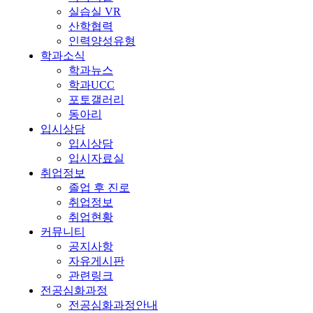
실습실 VR
산학협력
인력양성유형
학과소식
학과뉴스
학과UCC
포토갤러리
동아리
입시상담
입시상담
입시자료실
취업정보
졸업 후 진로
취업정보
취업현황
커뮤니티
공지사항
자유게시판
관련링크
전공심화과정
전공심화과정안내