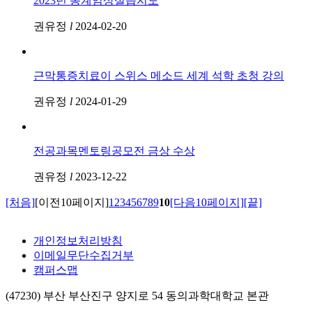
2023년 동계임상실습지도
권유정
l
2024-02-20
근막통증치료이 스위스 메소드 세계 석학 초청 강의
권유정
l
2024-01-29
전공과목멘토링공모전 금상 수상
권유정
l
2023-12-22
[처음]
[이전10페이지]
1
2
3
4
5
6
7
8
9
10
[다음10페이지]
[끝]
개인정보처리방침
이메일무단수집거부
캠퍼스맵
(47230) 부산 부산진구 양지로 54 동의과학대학교 본관