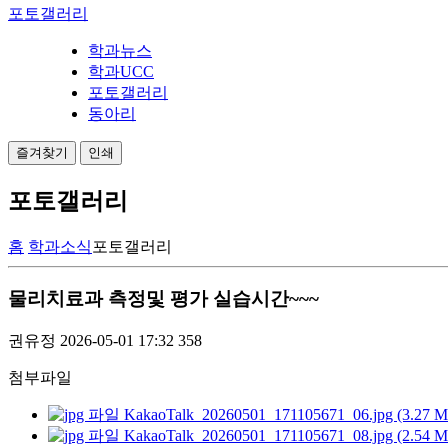
포토갤러리
학과뉴스
학과UCC
포토갤러리
동아리
즐겨찾기
인쇄
포토갤러리
홈
학과소식
포토갤러리
물리치료과 측정및 평가 실습시간~~~
권유정
2026-05-01 17:32
358
첨부파일
KakaoTalk_20260501_171105671_06.jpg (3.27 
KakaoTalk_20260501_171105671_08.jpg (2.54 