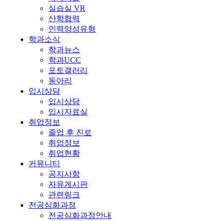
실습실 VR
산학협력
인력양성유형
학과소식
학과뉴스
학과UCC
포토갤러리
동아리
입시상담
입시상담
입시자료실
취업정보
졸업 후 진로
취업정보
취업현황
커뮤니티
공지사항
자유게시판
관련링크
전공심화과정
전공심화과정안내