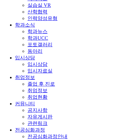
실습실 VR
산학협력
인력양성유형
학과소식
학과뉴스
학과UCC
포토갤러리
동아리
입시상담
입시상담
입시자료실
취업정보
졸업 후 진로
취업정보
취업현황
커뮤니티
공지사항
자유게시판
관련링크
전공심화과정
전공심화과정안내