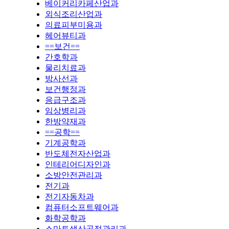
베이커리카페산업과
외식조리산업과
의료피부미용과
헤어뷰티과
==보건==
간호학과
물리치료과
방사선과
보건행정과
응급구조과
임상병리과
한방약재과
==공학==
기계공학과
반도체전자산업과
인테리어디자인과
소방안전관리과
전기과
전기자동차과
컴퓨터소프트웨어과
화학공학과
스마트생산공정관리과