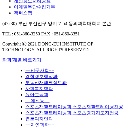
개인정보처리방침
이메일무단수집거부
캠퍼스맵
(47230) 부산 부산진구 양지로 54 동의과학대학교 본관
TEL : 051-860-3250
FAX : 051-860-3351
Copyright ⓒ 2021 DONG-EUI INSTITUTE OF
TECHNOLOGY. ALL RIGHTS RESERVED.
학과/계열 바로가기
==인문사회==
경찰경호행정과
부동산재태크정보과
사회복지학과
유아교육과
==예체능==
스포츠재활트레이닝과 스포츠재활트레이닝전공
스포츠재활트레이닝과 스포츠경기지도자전공
웹툰디자인과
==자연과학==